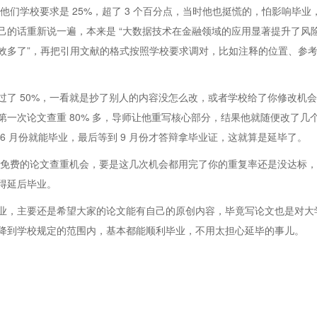
，他们学校要求是 25%，超了 3 个百分点，当时他也挺慌的，怕影响毕
的话重新说一遍，本来是 “大数据技术在金融领域的应用显著提升了风险
效多了”，再把引用文献的格式按照学校要求调对，比如注释的位置、参
过了 50%，一看就是抄了别人的内容没怎么改，或者学校给了你修改机
一次论文查重 80% 多，导师让他重写核心部分，结果他就随便改了几个
6 月份就能毕业，最后等到 9 月份才答辩拿毕业证，这就算是延毕了。
2 次免费的论文查重机会，要是这几次机会都用完了你的重复率还是没达
得延后毕业。
业，主要还是希望大家的论文能有自己的原创内容，毕竟写论文也是对大
降到学校规定的范围内，基本都能顺利毕业，不用太担心延毕的事儿。