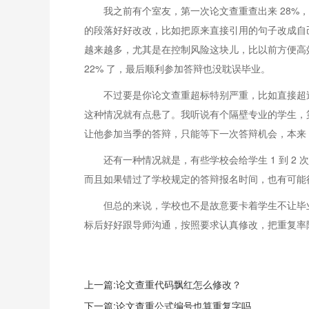
我之前有个室友，第一次论文查重查出来 28%
的段落好好改改，比如把原来直接引用的句子改成自己
越来越多，尤其是在控制风险这块儿，比以前方便高
22% 了，最后顺利参加答辩也没耽误毕业。
不过要是你论文查重超标特别严重，比如直接超
这种情况就有点悬了。我听说有个隔壁专业的学生，第
让他参加当季的答辩，只能等下一次答辩机会，本来 
还有一种情况就是，有些学校会给学生 1 到 
而且如果错过了学校规定的答辩报名时间，也有可能
但总的来说，学校也不是故意要卡着学生不让毕
标后好好跟导师沟通，按照要求认真修改，把重复率
上一篇:论文查重代码飘红怎么修改？
下一篇:论文查重公式编号也算重复字吗