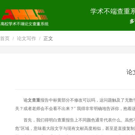
学术不端查重
多
首页
论文写作
正文
/
/
论
论文查重
报告中标黄部分不修改可以吗，这问题触及了无数学
关？或者老师会不会看不出来？” 我得非常明确地告诉你，抱着
首先，我们得明白查重报告上不同颜色通常代表什么。虽然不同
危”区域，意味着大段文字与现有文献高度相似，甚至是直接复制