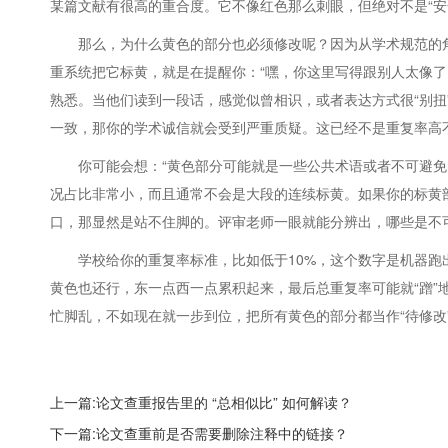
某篇文献有很高的重合度。它不像红色那么刺眼，但绝对不是“安
那么，为什么黄色的部分也必须修改呢？因为从学术规范的
重系统把它标黄，就是在提醒你：“嘿，你这里写得跟别人太像了
熟悉。当他们读到一段话，感觉似曾相识，或者表达方式很“别
一致，那你的学术诚信就会受到严重质疑。这已经不是重复率高
你可能会想：“黄色部分可能就是一些公共术语或者不可避免
况占比非常小，而且通常不会是大段的连续标黄。如果你的标黄
口，那显然是站不住脚的。评审老师一眼就能分辨出，哪些是不可
学校给你的重复率标准，比如低于10%，这个数字是机器
黄色也还行，东一点西一点累积起来，最后总重复率可能就“蹭
忙脚乱，不如现在就一步到位，把所有黄色的部分都当作“待修改
上一篇:论文查重报告里的 “总相似比” 如何解读？
下一篇:论文查重前是否需要删除注释中的链接？