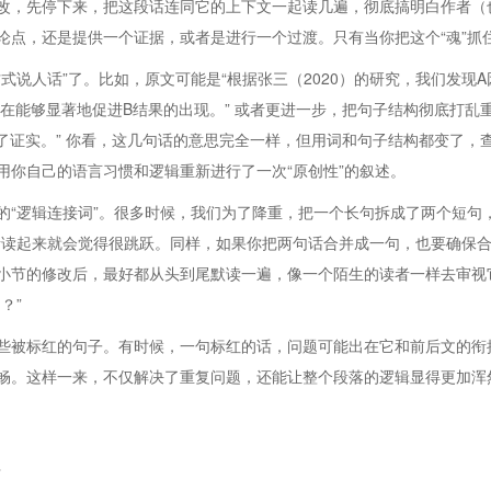
改，先停下来，把这段话连同它的上下文一起读几遍，彻底搞明白作者（
论点，还是提供一个证据，或者是进行一个过渡。只有当你把这个“魂”抓
式说人话”了。比如，原文可能是“根据张三（2020）的研究，我们发现A
的存在能够显著地促进B结果的出现。” 或者更进一步，把句子结构彻底打乱
到了证实。” 你看，这几句话的意思完全一样，但用词和句子结构都变了
用你自己的语言习惯和逻辑重新进行了一次“原创性”的叙述。
“逻辑连接词”。很多时候，我们为了降重，把一个长句拆成了两个短句，却
者读起来就会觉得很跳跃。同样，如果你把两句话合并成一句，也要确保
小节的修改后，最好都从头到尾默读一遍，像一个陌生的读者一样去审视
？”
些被标红的句子。有时候，一句标红的话，问题可能出在它和前后文的衔
畅。这样一来，不仅解决了重复问题，还能让整个段落的逻辑显得更加浑
？