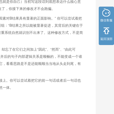
也就是你自己）当初写这段话到底想表达什么核心意
住了，你接下来的修改才不会跑偏。
因素对B结果具有显著的正面影响。” 你可以尝试着把
微信客服
重组：“B结果之所以能被显著促进，其背后的关键在于
，查重系统自然就识别不出来了。这种修改方式，不是简
返回顶部
忘了在它们之间加上“因此”、“然而”、“由此可
合并后的句子内部逻辑关系是顺畅的，不能变成一个谁
它，看看思路是不是还能顺顺当当地从头走到尾，有
接上。你可以尝试着把它的前一句话或者后一句话也
然一体。