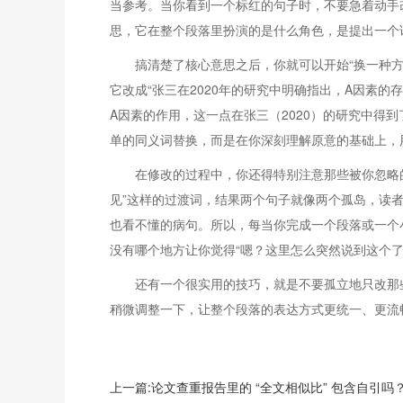
当参考。当你看到一个标红的句子时，不要急着动手
思，它在整个段落里扮演的是什么角色，是提出一个
搞清楚了核心意思之后，你就可以开始“换一种方
它改成“张三在2020年的研究中明确指出，A因素
A因素的作用，这一点在张三（2020）的研究中得
单的同义词替换，而是在你深刻理解原意的基础上，
在修改的过程中，你还得特别注意那些被你忽略的
见”这样的过渡词，结果两个句子就像两个孤岛，读
也看不懂的病句。所以，每当你完成一个段落或一个
没有哪个地方让你觉得“嗯？这里怎么突然说到这个了
还有一个很实用的技巧，就是不要孤立地只改那
稍微调整一下，让整个段落的表达方式更统一、更流
上一篇:论文查重报告里的 “全文相似比” 包含自引吗